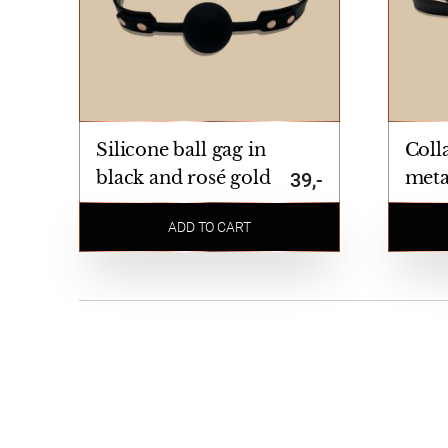
Silicone ball gag in
Coll
black and rosé gold
meta
39,-
ADD TO CART