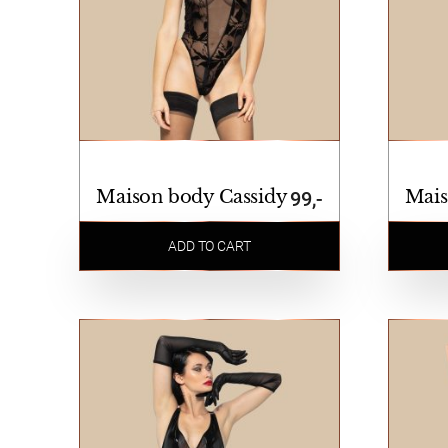
Maison body Cassidy
Mais
99,-
ADD TO CART