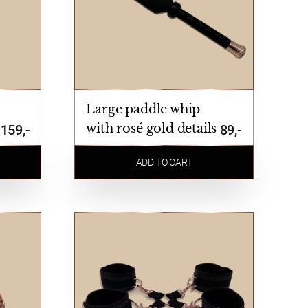
Large paddle whip
with rosé gold details
159,-
89,-
ADD TO CART