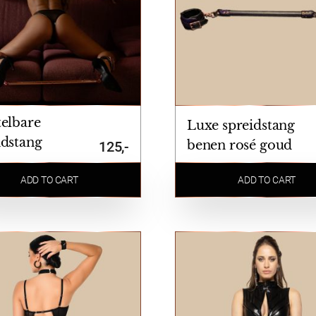
telbare
Luxe spreidstang
idstang
benen rosé goud
125,-
rius
ADD TO CART
ADD TO CART