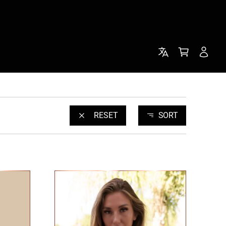
RESET
SORT