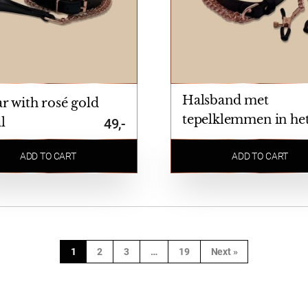
Halsband met
ar with rosé gold
tepelklemmen in he
l
49,-
rosé goud
ADD TO CART
ADD TO CART
1
2
3
…
19
Next »