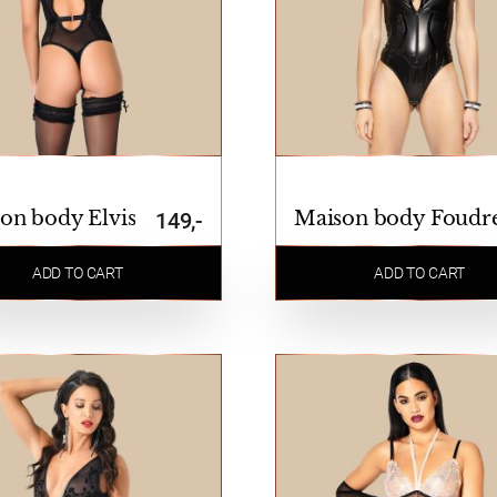
on body Elvis
Maison body Foudr
149,-
ADD TO CART
ADD TO CART