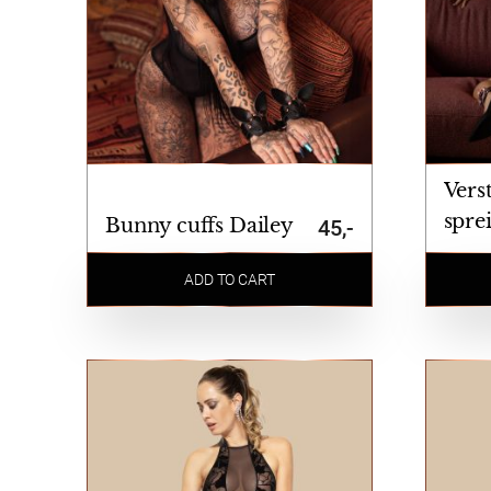
Vers
spre
Bunny cuffs Dailey
45,-
Auro
ADD TO CART