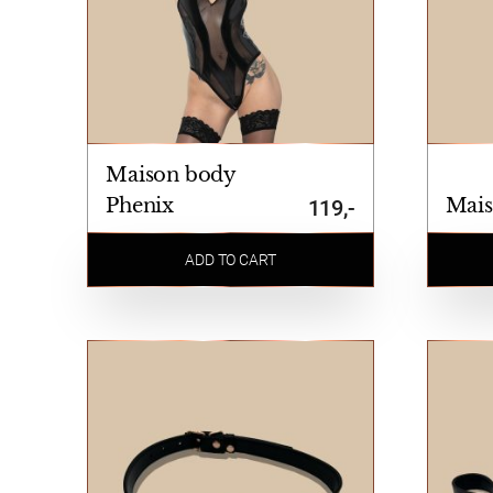
Maison body
Phenix
Mais
119,-
ADD TO CART