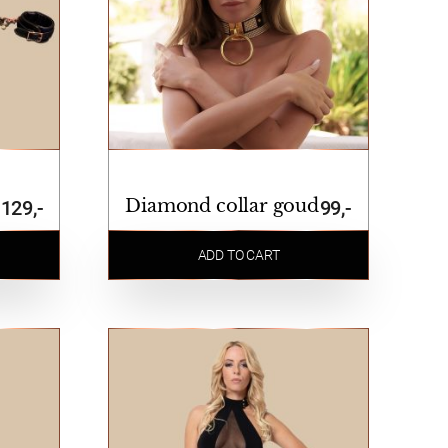
Diamond collar goud
129,-
99,-
ADD TO CART