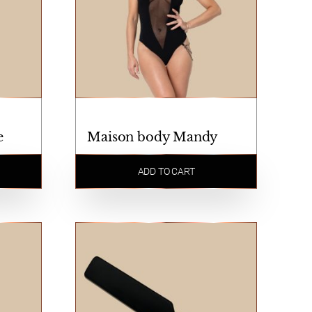
e
Maison body Mandy
ADD TO CART