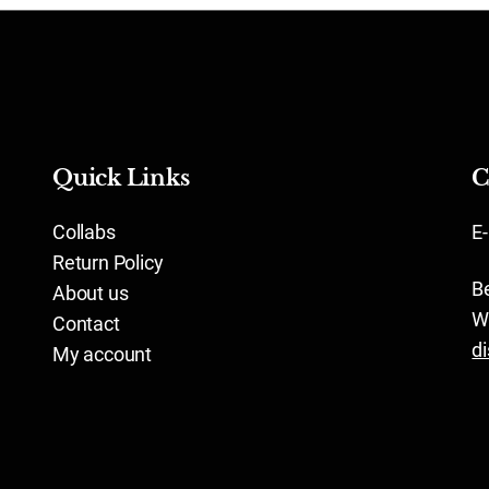
Quick Links
C
Collabs
E
Return Policy
B
About us
W
Contact
d
My account