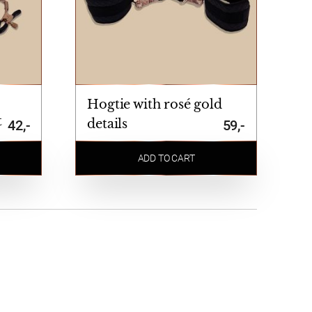
Hogtie with rosé gold
t
details
42,-
59,-
ADD TO CART