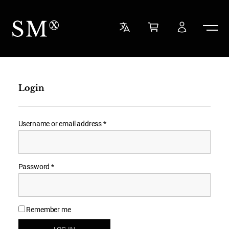
Skip to content
Sensual Minded
Login
Username or email address
*
Password
*
Remember me