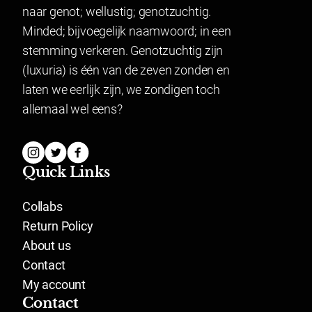
naar genot; wellustig; genotzuchtig.
Let op: De enkelboeien worden apart verkocht
Minded; bijvoegelijk naamwoord; in een
De foto's zijn gemaakt door
Aaron Zijlstra
stemming verkeren. Genotzuchtig zijn
(luxuria) is één van de zeven zonden en
laten we eerlijk zijn, we zondigen toch
allemaal wel eens?
Quick Links
Collabs
Return Policy
About us
Contact
My account
Contact