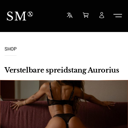
Skip to content
Sensual Minded
SHOP
Verstelbare spreidstang Aurorius