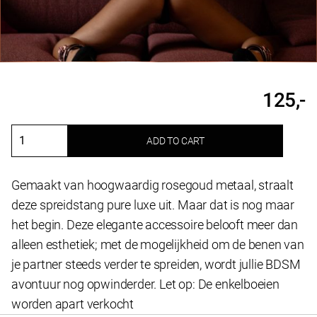
125,-
ADD TO CART
Verstelbare
spreidstang
Aurorius
Gemaakt van hoogwaardig rosegoud metaal, straalt
quantity
deze spreidstang pure luxe uit. Maar dat is nog maar
het begin. Deze elegante accessoire belooft meer dan
alleen esthetiek; met de mogelijkheid om de benen van
je partner steeds verder te spreiden, wordt jullie BDSM
avontuur nog opwinderder. Let op: De enkelboeien
worden apart verkocht